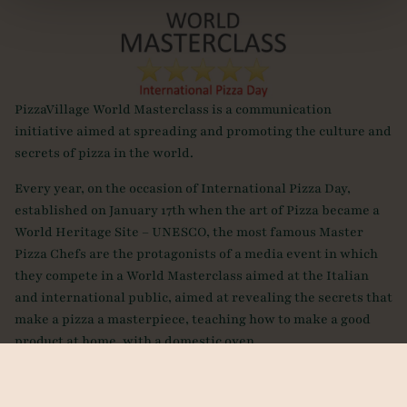
PizzaVillage World Masterclass is a communication
initiative aimed at spreading and promoting the culture and
secrets of pizza in the world.
Every year, on the occasion of International Pizza Day,
established on January 17th when the art of Pizza became a
World Heritage Site – UNESCO, the most famous Master
Pizza Chefs are the protagonists of a media event in which
they compete in a World Masterclass aimed at the Italian
and international public, aimed at revealing the secrets that
make a pizza a masterpiece, teaching how to make a good
product at home, with a domestic oven.
The PizzaVillage World Masterclasses are a unique
happening that has been a huge international success since