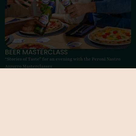
BEER MASTERCLASS
“Stories of Taste” for an evening with the Peroni Nastro
Azzurro Masterclasses
BOOK NOW