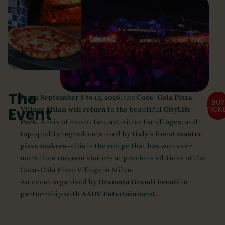
The
From
September 8 to 13, 2026
, the
Coca-Cola Pizza
BUY
Event
TICK
Village Milan will return
to the beautiful
CityLife
Park
. A mix of music, fun, activities for all ages, and
top-quality ingredients used by
Italy’s
finest
master
pizza makers
—this is the recipe that has won over
more than
100,000
visitors at previous editions of the
Coca-Cola Pizza Village in Milan.
An event organized by
Oramata Grandi Eventi
in
partnership with
AADV Entertainment.