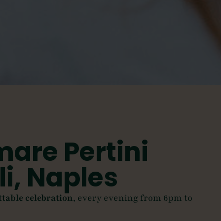
are Pertini
i, Naples
ttable celebration
, every evening from 6pm to