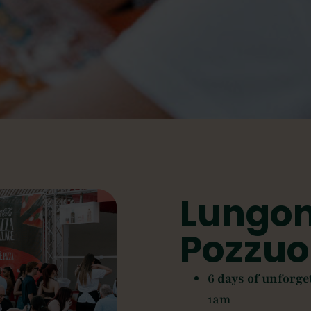
Lungom
Pozzuol
6 days of unforge
1am