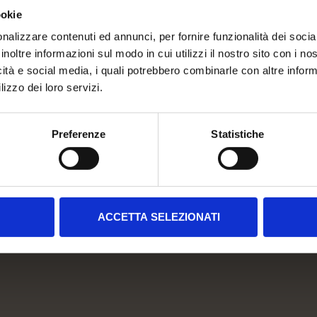
TICKET
ookie
26, KOMPLEX BERLIN, MODERSOH
nalizzare contenuti ed annunci, per fornire funzionalità dei socia
inoltre informazioni sul modo in cui utilizzi il nostro sito con i n
BUY TICKET
icità e social media, i quali potrebbero combinarle con altre inform
lizzo dei loro servizi.
Preferenze
Statistiche
ACCETTA SELEZIONATI