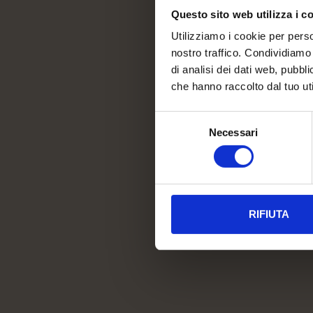
Questo sito web utilizza i c
28-31 MAY 20
Utilizziamo i cookie per perso
nostro traffico. Condividiamo 
di analisi dei dati web, pubbl
che hanno raccolto dal tuo uti
Selezione
Necessari
del
consenso
RIFIUTA