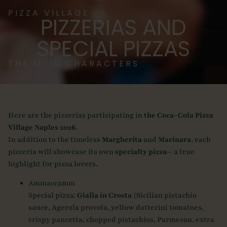
PIZZA VILLAGE
PIZZERIAS AND
SPECIAL PIZZAS
THE MAIN CHARACTERS
Here are the pizzerias participating in
the Coca-Cola Pizza
Village Naples 2026
.
In addition to the timeless
Margherita
and
Marinara
, each
pizzeria will showcase its own
specialty pizza—
a true
highlight for pizza lovers.
Ammaccamm
Special pizza:
Gialla in Crosta
(Sicilian pistachio
sauce, Agerola provola, yellow datterini tomatoes,
crispy pancetta, chopped pistachios, Parmesan, extra