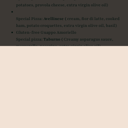
potatoes, provola cheese, extra virgin olive oil)
Special Pizza:
Avellinese (
cream, fior di latte, cooked
ham, potato croquettes, extra virgin olive oil, basil)
Gluten-free Guappo Amoriello
Special pizza:
Taburno (
Creamy asparagus sauce,
mozzarella, pecorino, extra virgin olive oil)
The Damiano Pizza Concept
Special Pizza:
Banchetto Reale
(Roasted potato cream,
thinly sliced sausage, provola cheese, pepper
mayonnaise, extra virgin olive oil, basil)
My Trip to Naples
Special Pizza:
La regina del tricolore
(Datterini cherry
tomatoes, fior di latte, basil pesto, Parmesan shavings,
extra virgin olive oil)
I Mascalzoni latini
Special pizza:
Baciata Napoletana
(endive with capers
and toasted pine nuts, semi-dried tomatoes, anchovy