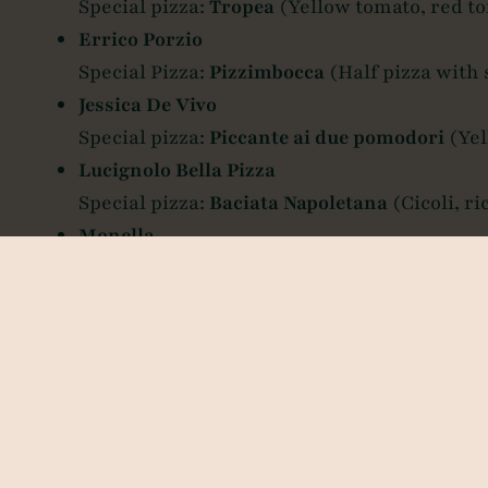
Special pizza:
Tropea
(Yellow tomato, red to
Errico Porzio
Special Pizza:
Pizzimbocca
(Half pizza with 
Jessica De Vivo
Special pizza:
Piccante ai due pomodori
(Yel
Lucignolo Bella Pizza
Special pizza:
Baciata Napoletana
(Cicoli, ric
Monella
Special pizza:
Cotto e Ricotta
(Parmesan cream
Partenope 081
Special pizza:
Oro di Napoli
(Friarielli, pro
Partenope 081 gluten-free
Special pizza:
Nerano
(cream of zucchini, pr
Prometheus
Special pizza:
Mast Nicola
(Fior di latte, ba