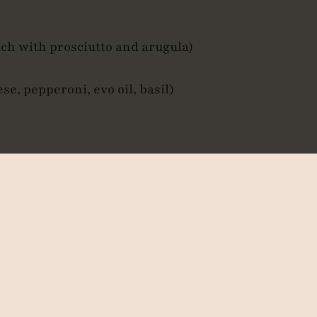
wich with prosciutto and arugula)
e, pepperoni, evo oil, basil)
evo oil and basil)