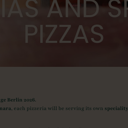
RIAS AND S
PIZZAS
age Berlin 2026
.
nara
, each pizzeria will be serving its own
specialit