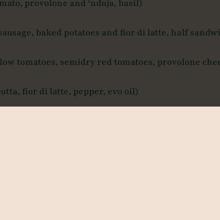
mato, provolone and ‘nduja, basil)
sausage, baked potatoes and fior di latte, half sand
low tomatoes, semidry red tomatoes, provolone chees
otta, fior di latte, pepper, evo oil)
 cheese, fior di latte, cooked ham, ricotta cheese, 
volone, bacon)
ovolone cheese, evo oil, basil)
con, oregano, pepper, basil)